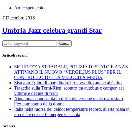
Arti e spettacolo
7 Dicembre 2016
Umbria Jazz celebra grandi Star
Cerca
Articoli recenti
SICUREZZA STRADALE, POLIZIA DI STATO E ANAS
ATTIVANO IL NUOVO “VERGILIUS PLUS” PER IL
CONTROLLO DELLA VELOCITÀ MEDIA
Sisma in Egitto di magnitudo 5,5: avvertito anche al Cairo
Tragedia sulla Terni-Rieti: scontro tra autobus e camper, sei
vittime e decine di feriti
Aiuta una sconosciuta in difficoltà e viene ucciso: arrestato
l’ex compagno della donna
Italia nella morsa del caldo: temperature record, allerta rossa in
25 città e cresce l’emergenza siccità
Archivi