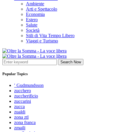
Ambiente
Arti e Spettacolo
Economia
Estero
Salute
Società
Stili di Vita Tempo Libero
Viaggi e Turismo
Search Now
Popular Topics
′ Gudmundsson
zucchero
zuccherificio
zuccarini
zucca
zualdi
zona ztl
zona franca
zmaili