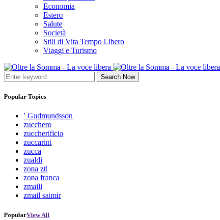
Economia
Estero
Salute
Società
Stili di Vita Tempo Libero
Viaggi e Turismo
Search Now
Popular Topics
′ Gudmundsson
zucchero
zuccherificio
zuccarini
zucca
zualdi
zona ztl
zona franca
zmaili
zmail saimir
Popular
View All