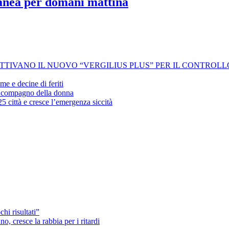
anea per domani mattina
 ATTIVANO IL NUOVO “VERGILIUS PLUS” PER IL CONTROL
me e decine di feriti
’ex compagno della donna
25 città e cresce l’emergenza siccità
hi risultati”
o, cresce la rabbia per i ritardi