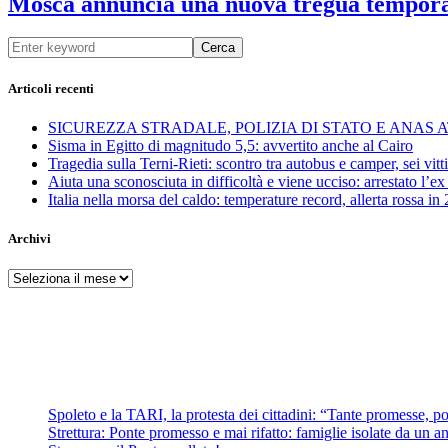
Mosca annuncia una nuova tregua tempor
Cerca
Articoli recenti
SICUREZZA STRADALE, POLIZIA DI STATO E ANAS
Sisma in Egitto di magnitudo 5,5: avvertito anche al Cairo
Tragedia sulla Terni-Rieti: scontro tra autobus e camper, sei vitti
Aiuta una sconosciuta in difficoltà e viene ucciso: arrestato l
Italia nella morsa del caldo: temperature record, allerta rossa in 
Archivi
Archivi
Spoleto e la TARI, la protesta dei cittadini: “Tante promesse, poc
Strettura: Ponte promesso e mai rifatto: famiglie isolate da un ann