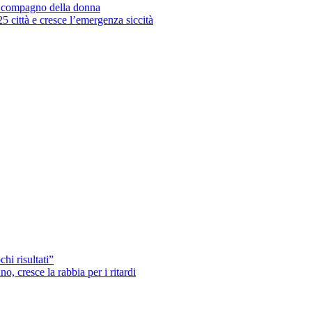
’ex compagno della donna
25 città e cresce l’emergenza siccità
hi risultati”
o, cresce la rabbia per i ritardi