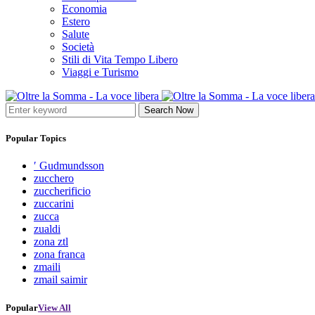
Economia
Estero
Salute
Società
Stili di Vita Tempo Libero
Viaggi e Turismo
Search Now
Popular Topics
′ Gudmundsson
zucchero
zuccherificio
zuccarini
zucca
zualdi
zona ztl
zona franca
zmaili
zmail saimir
Popular
View All