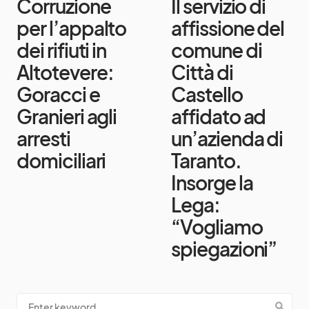
Corruzione
Il servizio di
per l’appalto
affissione del
dei rifiuti in
comune di
Altotevere:
Città di
Goracci e
Castello
Granieri agli
affidato ad
arresti
un’azienda di
domiciliari
Taranto.
Insorge la
Lega:
“Vogliamo
spiegazioni”