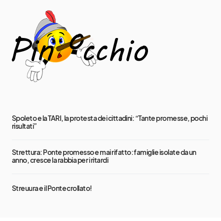
Spoleto e la TARI, la protesta dei cittadini: “Tante promesse, pochi
risultati”
Strettura: Ponte promesso e mai rifatto: famiglie isolate da un
anno, cresce la rabbia per i ritardi
Streuura e il Ponte crollato!