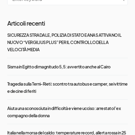
Articoli recenti
SICUREZZA STRADALE, POLIZIA DI STATO E ANAS ATTIVANO IL
NUOVO “VERGILIUS PLUS” PER IL CONTROLLO DELLA
VELOCITÀ MEDIA
Sisma in Egitto di magnitudo 5,5: avvertito anche al Cairo
Tragedia sulla Terni-Rieti: scontro tra autobus e camper, sei vittime
e decine di feriti
Aiuta una sconosciuta in difficoltà e viene ucciso: arrestato l’ex
compagno della donna
Italia nella morsa del caldo: temperature record, allerta rossa in 25