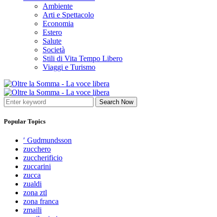
Ambiente
Arti e Spettacolo
Economia
Estero
Salute
Società
Stili di Vita Tempo Libero
Viaggi e Turismo
Search Now
Popular Topics
′ Gudmundsson
zucchero
zuccherificio
zuccarini
zucca
zualdi
zona ztl
zona franca
zmaili