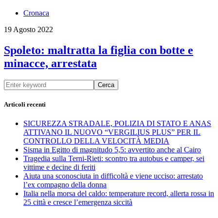
Cronaca
19 Agosto 2022
Spoleto: maltratta la figlia con botte e
minacce, arrestata
Cerca
Articoli recenti
SICUREZZA STRADALE, POLIZIA DI STATO E ANAS
ATTIVANO IL NUOVO “VERGILIUS PLUS” PER IL
CONTROLLO DELLA VELOCITÀ MEDIA
Sisma in Egitto di magnitudo 5,5: avvertito anche al Cairo
Tragedia sulla Terni-Rieti: scontro tra autobus e camper, sei
vittime e decine di feriti
Aiuta una sconosciuta in difficoltà e viene ucciso: arrestato
l’ex compagno della donna
Italia nella morsa del caldo: temperature record, allerta rossa in
25 città e cresce l’emergenza siccità