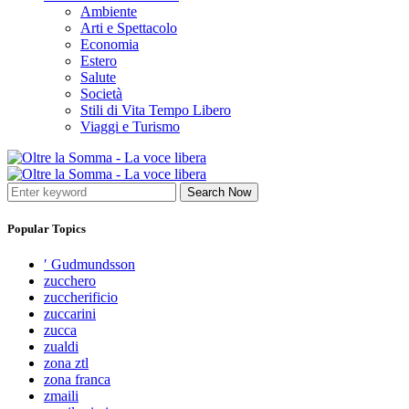
Ambiente
Arti e Spettacolo
Economia
Estero
Salute
Società
Stili di Vita Tempo Libero
Viaggi e Turismo
Search Now
Popular Topics
′ Gudmundsson
zucchero
zuccherificio
zuccarini
zucca
zualdi
zona ztl
zona franca
zmaili