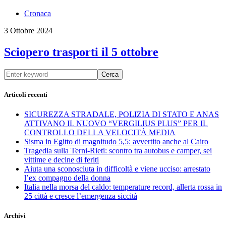
Cronaca
3 Ottobre 2024
Sciopero trasporti il 5 ottobre
Cerca
Articoli recenti
SICUREZZA STRADALE, POLIZIA DI STATO E ANAS
ATTIVANO IL NUOVO “VERGILIUS PLUS” PER IL
CONTROLLO DELLA VELOCITÀ MEDIA
Sisma in Egitto di magnitudo 5,5: avvertito anche al Cairo
Tragedia sulla Terni-Rieti: scontro tra autobus e camper, sei
vittime e decine di feriti
Aiuta una sconosciuta in difficoltà e viene ucciso: arrestato
l’ex compagno della donna
Italia nella morsa del caldo: temperature record, allerta rossa in
25 città e cresce l’emergenza siccità
Archivi