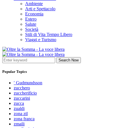
Ambiente
Arti e Spettacolo
Economia
Estero
Salute
Società
Stili di Vita Tempo Libero
Viaggi e Turismo
Search Now
Popular Topics
′ Gudmundsson
zucchero
zuccherificio
zuccarini
zucca
zualdi
zona ztl
zona franca
zmaili