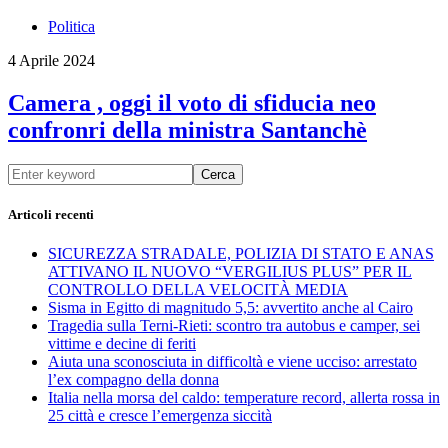
Politica
4 Aprile 2024
Camera , oggi il voto di sfiducia neo
confronri della ministra Santanchè
Cerca
Articoli recenti
SICUREZZA STRADALE, POLIZIA DI STATO E ANAS
ATTIVANO IL NUOVO “VERGILIUS PLUS” PER IL
CONTROLLO DELLA VELOCITÀ MEDIA
Sisma in Egitto di magnitudo 5,5: avvertito anche al Cairo
Tragedia sulla Terni-Rieti: scontro tra autobus e camper, sei
vittime e decine di feriti
Aiuta una sconosciuta in difficoltà e viene ucciso: arrestato
l’ex compagno della donna
Italia nella morsa del caldo: temperature record, allerta rossa in
25 città e cresce l’emergenza siccità