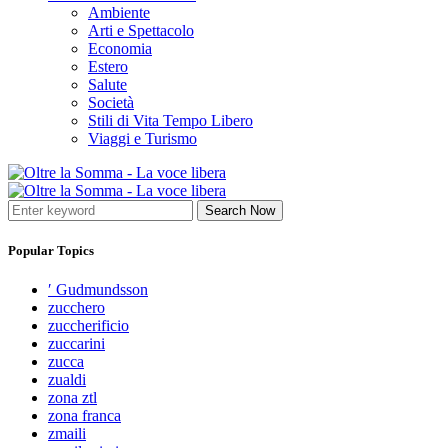
Ambiente
Arti e Spettacolo
Economia
Estero
Salute
Società
Stili di Vita Tempo Libero
Viaggi e Turismo
Search Now
Popular Topics
′ Gudmundsson
zucchero
zuccherificio
zuccarini
zucca
zualdi
zona ztl
zona franca
zmaili