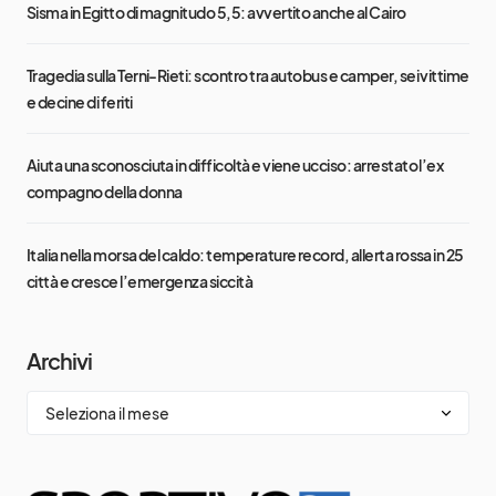
Sisma in Egitto di magnitudo 5,5: avvertito anche al Cairo
Tragedia sulla Terni-Rieti: scontro tra autobus e camper, sei vittime
e decine di feriti
Aiuta una sconosciuta in difficoltà e viene ucciso: arrestato l’ex
compagno della donna
Italia nella morsa del caldo: temperature record, allerta rossa in 25
città e cresce l’emergenza siccità
Archivi