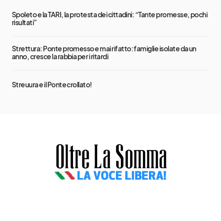
Spoleto e la TARI, la protesta dei cittadini: “Tante promesse, pochi
risultati”
Strettura: Ponte promesso e mai rifatto: famiglie isolate da un
anno, cresce la rabbia per i ritardi
Streuura e il Ponte crollato!