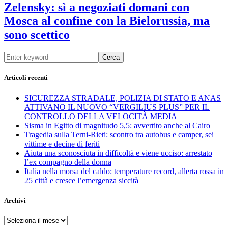
Zelensky: sì a negoziati domani con
Mosca al confine con la Bielorussia, ma
sono scettico
Cerca
Articoli recenti
SICUREZZA STRADALE, POLIZIA DI STATO E ANAS
ATTIVANO IL NUOVO “VERGILIUS PLUS” PER IL
CONTROLLO DELLA VELOCITÀ MEDIA
Sisma in Egitto di magnitudo 5,5: avvertito anche al Cairo
Tragedia sulla Terni-Rieti: scontro tra autobus e camper, sei
vittime e decine di feriti
Aiuta una sconosciuta in difficoltà e viene ucciso: arrestato
l’ex compagno della donna
Italia nella morsa del caldo: temperature record, allerta rossa in
25 città e cresce l’emergenza siccità
Archivi
Archivi