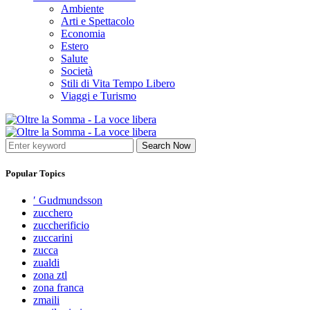
Ambiente
Arti e Spettacolo
Economia
Estero
Salute
Società
Stili di Vita Tempo Libero
Viaggi e Turismo
Search Now
Popular Topics
′ Gudmundsson
zucchero
zuccherificio
zuccarini
zucca
zualdi
zona ztl
zona franca
zmaili