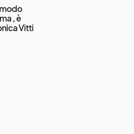
l modo
ma , è
ica Vitti