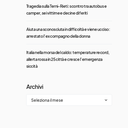
Tragedia sulla Terni-Rieti: scontro tra autobus e
camper, sei vittime e decine di feriti
Aiuta una sconosciuta in difficoltà e viene ucciso:
arrestato l’ex compagno della donna
Italia nella morsa del caldo: temperature record,
allerta rossa in 25 città e cresce l’emergenza
siccità
Archivi