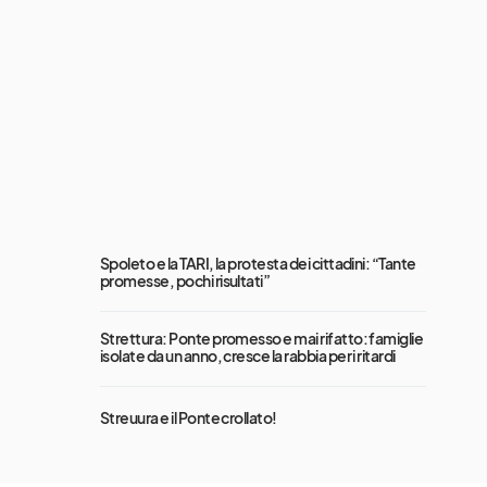
Spoleto e la TARI, la protesta dei cittadini: “Tante
promesse, pochi risultati”
Strettura: Ponte promesso e mai rifatto: famiglie
isolate da un anno, cresce la rabbia per i ritardi
Streuura e il Ponte crollato!