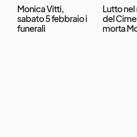
Monica Vitti,
Lutto ne
sabato 5 febbraio i
del Cime
funerali
morta Mon