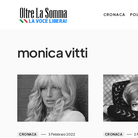
CRONACA
POL
monica vitti
3 Febbraio 2022
2 
CRONACA
CRONACA