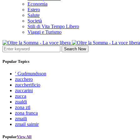
Economia
Estero
Salute
Società
Stili di Vita Tempo Libero
Viaggi e Turismo
Search Now
Popular Topics
′ Gudmundsson
zucchero
zuccherificio
zuccarini
zucca
zualdi
zona ztl
zona franca
zmaili
zmail saimir
Popular
View All