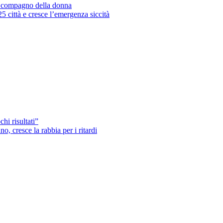
’ex compagno della donna
25 città e cresce l’emergenza siccità
hi risultati”
o, cresce la rabbia per i ritardi