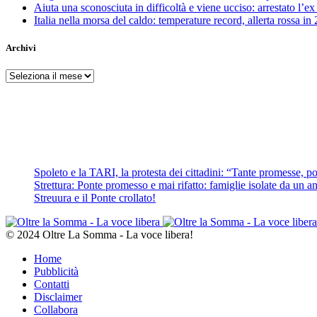
Aiuta una sconosciuta in difficoltà e viene ucciso: arrestato l
Italia nella morsa del caldo: temperature record, allerta rossa in 
Archivi
Archivi
Spoleto e la TARI, la protesta dei cittadini: “Tante promesse, poc
Strettura: Ponte promesso e mai rifatto: famiglie isolate da un ann
Streuura e il Ponte crollato!
© 2024 Oltre La Somma - La voce libera!
Home
Pubblicità
Contatti
Disclaimer
Collabora