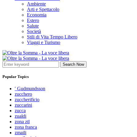
Ambiente
Arti e Spettacolo
Economia
Estero
Salute
Società
Stili di Vita Tempo Libero
Viaggi e Turismo
Search Now
Popular Topics
′ Gudmundsson
zucchero
zuccherificio
zuccarini
zucca
zualdi
zona ztl
zona franca
zmaili