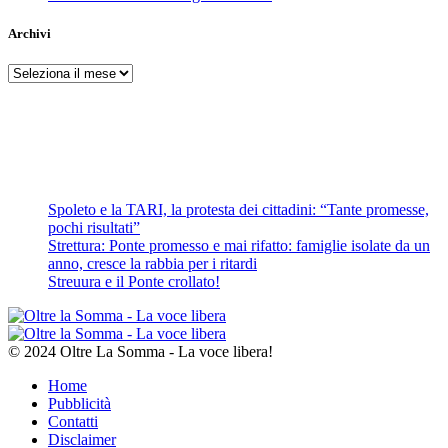
Archivi
Archivi
Spoleto e la TARI, la protesta dei cittadini: “Tante promesse,
pochi risultati”
Strettura: Ponte promesso e mai rifatto: famiglie isolate da un
anno, cresce la rabbia per i ritardi
Streuura e il Ponte crollato!
© 2024 Oltre La Somma - La voce libera!
Home
Pubblicità
Contatti
Disclaimer