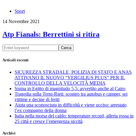
Sport
14 Novembre 2021
Atp Fianals: Berrettini si ritira
Cerca
Articoli recenti
SICUREZZA STRADALE, POLIZIA DI STATO E ANAS
ATTIVANO IL NUOVO “VERGILIUS PLUS” PER IL
CONTROLLO DELLA VELOCITÀ MEDIA
Sisma in Egitto di magnitudo 5,5: avvertito anche al Cairo
Tragedia sulla Terni-Rieti: scontro tra autobus e camper, sei
vittime e decine di feriti
Aiuta una sconosciuta in difficoltà e viene ucciso: arrestato
l’ex compagno della donna
Italia nella morsa del caldo: temperature record, allerta rossa in
25 città e cresce l’emergenza siccità
Archivi