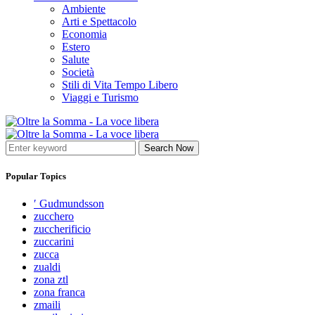
Ambiente
Arti e Spettacolo
Economia
Estero
Salute
Società
Stili di Vita Tempo Libero
Viaggi e Turismo
Search Now
Popular Topics
′ Gudmundsson
zucchero
zuccherificio
zuccarini
zucca
zualdi
zona ztl
zona franca
zmaili