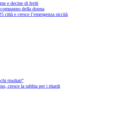
me e decine di feriti
’ex compagno della donna
25 città e cresce l’emergenza siccità
hi risultati”
o, cresce la rabbia per i ritardi