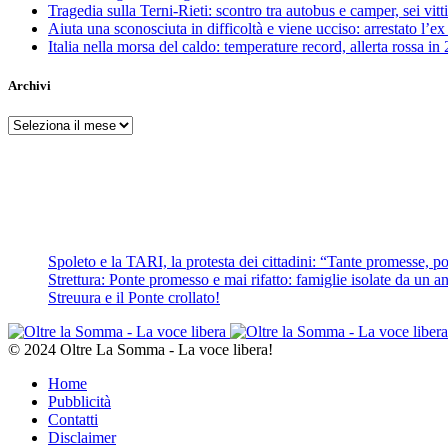
Tragedia sulla Terni-Rieti: scontro tra autobus e camper, sei vitti
Aiuta una sconosciuta in difficoltà e viene ucciso: arrestato l
Italia nella morsa del caldo: temperature record, allerta rossa in 
Archivi
Archivi
Spoleto e la TARI, la protesta dei cittadini: “Tante promesse, poc
Strettura: Ponte promesso e mai rifatto: famiglie isolate da un ann
Streuura e il Ponte crollato!
© 2024 Oltre La Somma - La voce libera!
Home
Pubblicità
Contatti
Disclaimer