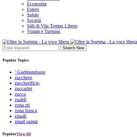
Economia
Estero
Salute
Società
Stili di Vita Tempo Libero
Viaggi e Turismo
Search Now
Popular Topics
′ Gudmundsson
zucchero
zuccherificio
zuccarini
zucca
zualdi
zona ztl
zona franca
zmaili
zmail saimir
Popular
View All