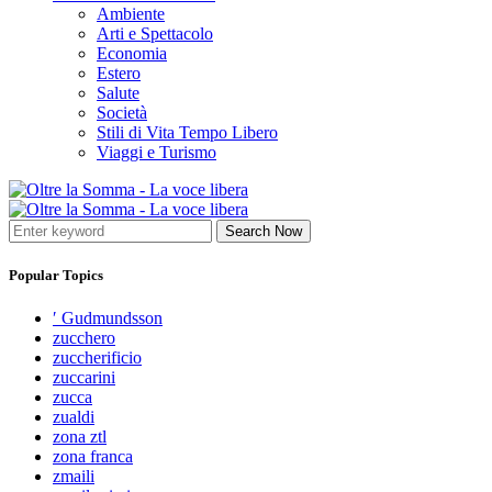
Ambiente
Arti e Spettacolo
Economia
Estero
Salute
Società
Stili di Vita Tempo Libero
Viaggi e Turismo
Search Now
Popular Topics
′ Gudmundsson
zucchero
zuccherificio
zuccarini
zucca
zualdi
zona ztl
zona franca
zmaili