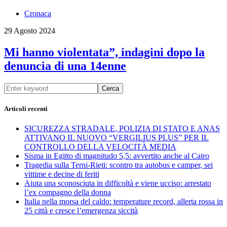
Cronaca
29 Agosto 2024
Mi hanno violentata”, indagini dopo la
denuncia di una 14enne
Cerca
Articoli recenti
SICUREZZA STRADALE, POLIZIA DI STATO E ANAS
ATTIVANO IL NUOVO “VERGILIUS PLUS” PER IL
CONTROLLO DELLA VELOCITÀ MEDIA
Sisma in Egitto di magnitudo 5,5: avvertito anche al Cairo
Tragedia sulla Terni-Rieti: scontro tra autobus e camper, sei
vittime e decine di feriti
Aiuta una sconosciuta in difficoltà e viene ucciso: arrestato
l’ex compagno della donna
Italia nella morsa del caldo: temperature record, allerta rossa in
25 città e cresce l’emergenza siccità