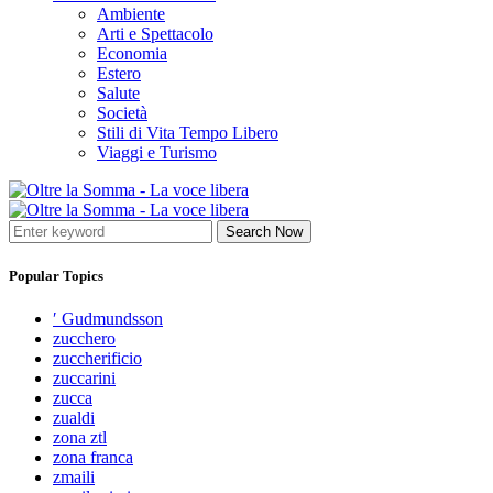
Ambiente
Arti e Spettacolo
Economia
Estero
Salute
Società
Stili di Vita Tempo Libero
Viaggi e Turismo
Search Now
Popular Topics
′ Gudmundsson
zucchero
zuccherificio
zuccarini
zucca
zualdi
zona ztl
zona franca
zmaili