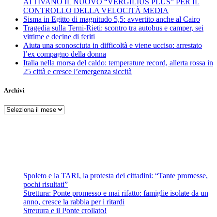
ATTIVANO IL NUOVO “VERGILIUS PLUS” PER IL
CONTROLLO DELLA VELOCITÀ MEDIA
Sisma in Egitto di magnitudo 5,5: avvertito anche al Cairo
Tragedia sulla Terni-Rieti: scontro tra autobus e camper, sei
vittime e decine di feriti
Aiuta una sconosciuta in difficoltà e viene ucciso: arrestato
l’ex compagno della donna
Italia nella morsa del caldo: temperature record, allerta rossa in
25 città e cresce l’emergenza siccità
Archivi
Archivi
Spoleto e la TARI, la protesta dei cittadini: “Tante promesse,
pochi risultati”
Strettura: Ponte promesso e mai rifatto: famiglie isolate da un
anno, cresce la rabbia per i ritardi
Streuura e il Ponte crollato!