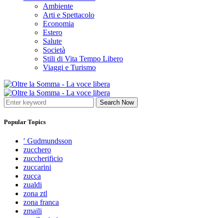
Ambiente
Arti e Spettacolo
Economia
Estero
Salute
Società
Stili di Vita Tempo Libero
Viaggi e Turismo
Search Now
Popular Topics
′ Gudmundsson
zucchero
zuccherificio
zuccarini
zucca
zualdi
zona ztl
zona franca
zmaili