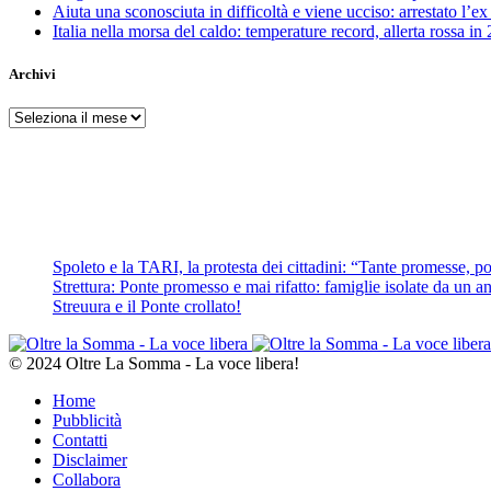
Aiuta una sconosciuta in difficoltà e viene ucciso: arrestato l
Italia nella morsa del caldo: temperature record, allerta rossa in 
Archivi
Archivi
Spoleto e la TARI, la protesta dei cittadini: “Tante promesse, poc
Strettura: Ponte promesso e mai rifatto: famiglie isolate da un ann
Streuura e il Ponte crollato!
© 2024 Oltre La Somma - La voce libera!
Home
Pubblicità
Contatti
Disclaimer
Collabora