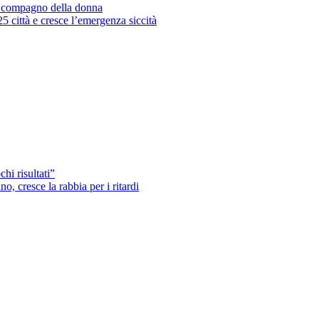
’ex compagno della donna
25 città e cresce l’emergenza siccità
hi risultati”
o, cresce la rabbia per i ritardi