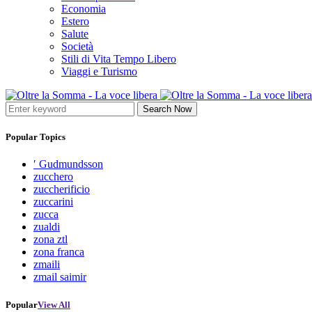
Economia
Estero
Salute
Società
Stili di Vita Tempo Libero
Viaggi e Turismo
Search Now
Popular Topics
′ Gudmundsson
zucchero
zuccherificio
zuccarini
zucca
zualdi
zona ztl
zona franca
zmaili
zmail saimir
Popular
View All