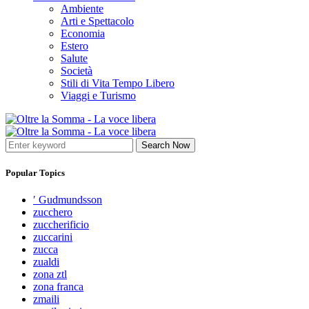
Ambiente
Arti e Spettacolo
Economia
Estero
Salute
Società
Stili di Vita Tempo Libero
Viaggi e Turismo
Search Now
Popular Topics
′ Gudmundsson
zucchero
zuccherificio
zuccarini
zucca
zualdi
zona ztl
zona franca
zmaili