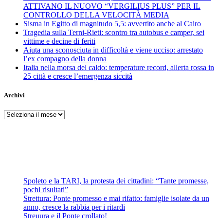
ATTIVANO IL NUOVO “VERGILIUS PLUS” PER IL
CONTROLLO DELLA VELOCITÀ MEDIA
Sisma in Egitto di magnitudo 5,5: avvertito anche al Cairo
Tragedia sulla Terni-Rieti: scontro tra autobus e camper, sei
vittime e decine di feriti
Aiuta una sconosciuta in difficoltà e viene ucciso: arrestato
l’ex compagno della donna
Italia nella morsa del caldo: temperature record, allerta rossa in
25 città e cresce l’emergenza siccità
Archivi
Archivi
Spoleto e la TARI, la protesta dei cittadini: “Tante promesse,
pochi risultati”
Strettura: Ponte promesso e mai rifatto: famiglie isolate da un
anno, cresce la rabbia per i ritardi
Streuura e il Ponte crollato!