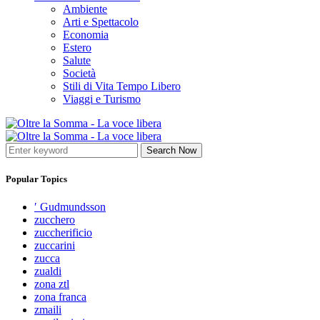
Ambiente
Arti e Spettacolo
Economia
Estero
Salute
Società
Stili di Vita Tempo Libero
Viaggi e Turismo
Search Now
Popular Topics
′ Gudmundsson
zucchero
zuccherificio
zuccarini
zucca
zualdi
zona ztl
zona franca
zmaili