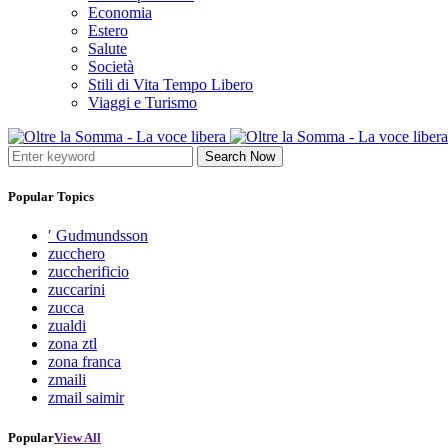
Economia
Estero
Salute
Società
Stili di Vita Tempo Libero
Viaggi e Turismo
Search Now
Popular Topics
′ Gudmundsson
zucchero
zuccherificio
zuccarini
zucca
zualdi
zona ztl
zona franca
zmaili
zmail saimir
Popular
View All