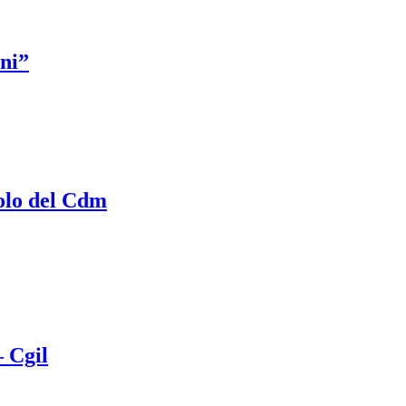
ani”
volo del Cdm
– Cgil