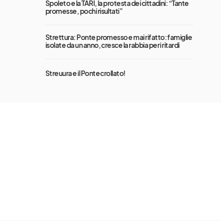
Spoleto e la TARI, la protesta dei cittadini: “Tante
promesse, pochi risultati”
Strettura: Ponte promesso e mai rifatto: famiglie
isolate da un anno, cresce la rabbia per i ritardi
Streuura e il Ponte crollato!