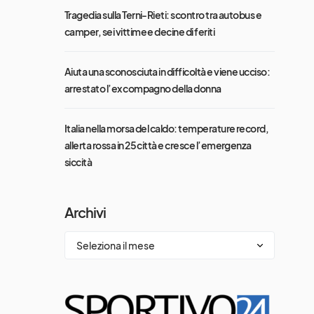
Tragedia sulla Terni-Rieti: scontro tra autobus e
camper, sei vittime e decine di feriti
Aiuta una sconosciuta in difficoltà e viene ucciso:
arrestato l’ex compagno della donna
Italia nella morsa del caldo: temperature record,
allerta rossa in 25 città e cresce l’emergenza
siccità
Archivi