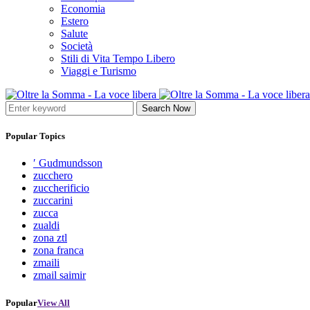
Economia
Estero
Salute
Società
Stili di Vita Tempo Libero
Viaggi e Turismo
Search Now
Popular Topics
′ Gudmundsson
zucchero
zuccherificio
zuccarini
zucca
zualdi
zona ztl
zona franca
zmaili
zmail saimir
Popular
View All