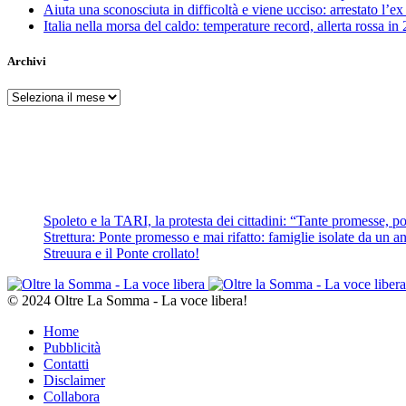
Aiuta una sconosciuta in difficoltà e viene ucciso: arrestato l
Italia nella morsa del caldo: temperature record, allerta rossa in 
Archivi
Archivi
Spoleto e la TARI, la protesta dei cittadini: “Tante promesse, poc
Strettura: Ponte promesso e mai rifatto: famiglie isolate da un ann
Streuura e il Ponte crollato!
© 2024 Oltre La Somma - La voce libera!
Home
Pubblicità
Contatti
Disclaimer
Collabora