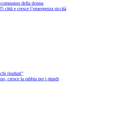
’ex compagno della donna
25 città e cresce l’emergenza siccità
hi risultati”
o, cresce la rabbia per i ritardi