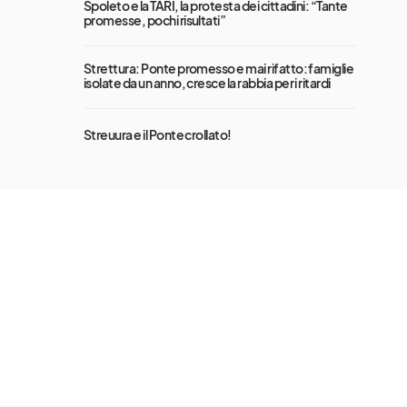
Spoleto e la TARI, la protesta dei cittadini: “Tante
promesse, pochi risultati”
Strettura: Ponte promesso e mai rifatto: famiglie
isolate da un anno, cresce la rabbia per i ritardi
Streuura e il Ponte crollato!