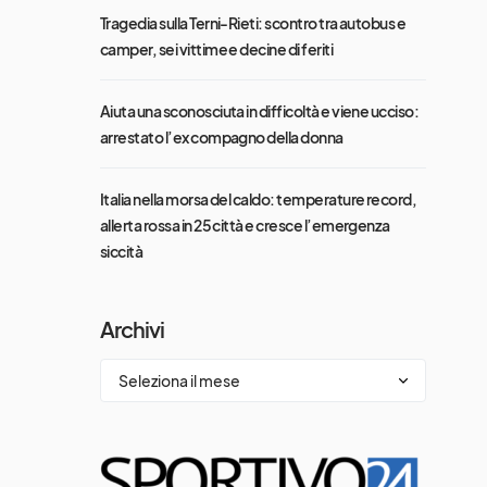
Tragedia sulla Terni-Rieti: scontro tra autobus e
camper, sei vittime e decine di feriti
Aiuta una sconosciuta in difficoltà e viene ucciso:
arrestato l’ex compagno della donna
Italia nella morsa del caldo: temperature record,
allerta rossa in 25 città e cresce l’emergenza
siccità
Archivi