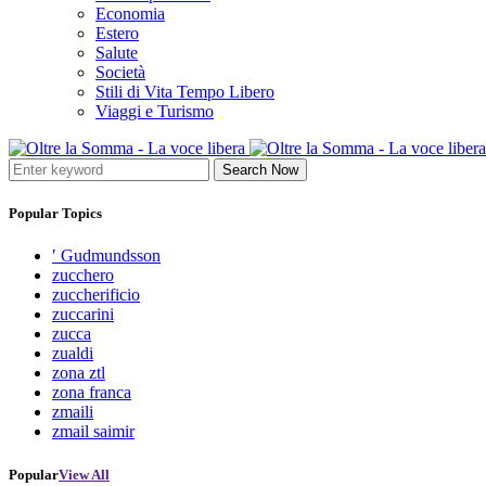
Economia
Estero
Salute
Società
Stili di Vita Tempo Libero
Viaggi e Turismo
Search Now
Popular Topics
′ Gudmundsson
zucchero
zuccherificio
zuccarini
zucca
zualdi
zona ztl
zona franca
zmaili
zmail saimir
Popular
View All