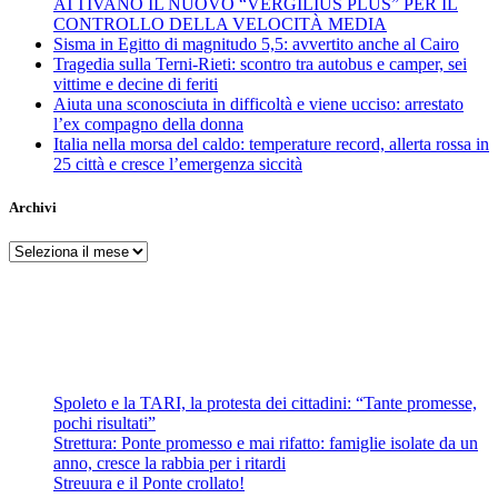
ATTIVANO IL NUOVO “VERGILIUS PLUS” PER IL
CONTROLLO DELLA VELOCITÀ MEDIA
Sisma in Egitto di magnitudo 5,5: avvertito anche al Cairo
Tragedia sulla Terni-Rieti: scontro tra autobus e camper, sei
vittime e decine di feriti
Aiuta una sconosciuta in difficoltà e viene ucciso: arrestato
l’ex compagno della donna
Italia nella morsa del caldo: temperature record, allerta rossa in
25 città e cresce l’emergenza siccità
Archivi
Archivi
Spoleto e la TARI, la protesta dei cittadini: “Tante promesse,
pochi risultati”
Strettura: Ponte promesso e mai rifatto: famiglie isolate da un
anno, cresce la rabbia per i ritardi
Streuura e il Ponte crollato!