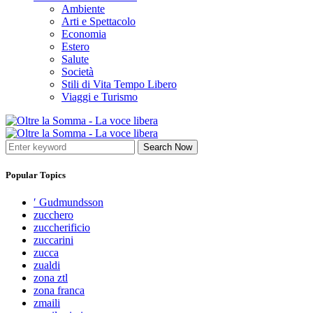
Ambiente
Arti e Spettacolo
Economia
Estero
Salute
Società
Stili di Vita Tempo Libero
Viaggi e Turismo
Search Now
Popular Topics
′ Gudmundsson
zucchero
zuccherificio
zuccarini
zucca
zualdi
zona ztl
zona franca
zmaili