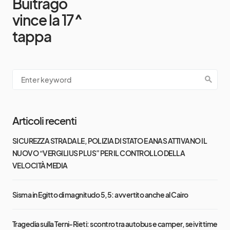
Buitrago
vince la 17^
tappa
Articoli recenti
SICUREZZA STRADALE, POLIZIA DI STATO E ANAS ATTIVANO IL
NUOVO “VERGILIUS PLUS” PER IL CONTROLLO DELLA
VELOCITÀ MEDIA
Sisma in Egitto di magnitudo 5,5: avvertito anche al Cairo
Tragedia sulla Terni-Rieti: scontro tra autobus e camper, sei vittime