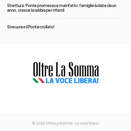
Strettura: Ponte promesso e mai rifatto: famiglie isolate da un
anno, cresce la rabbia per i ritardi
Streuura e il Ponte crollato!
© 2024 Oltre La Somma - La voce libera!