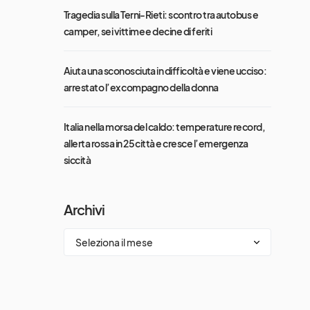
Tragedia sulla Terni-Rieti: scontro tra autobus e
camper, sei vittime e decine di feriti
Aiuta una sconosciuta in difficoltà e viene ucciso:
arrestato l’ex compagno della donna
Italia nella morsa del caldo: temperature record,
allerta rossa in 25 città e cresce l’emergenza
siccità
Archivi