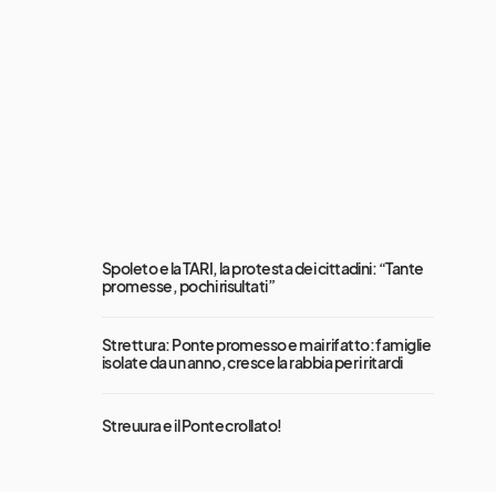
Spoleto e la TARI, la protesta dei cittadini: “Tante
promesse, pochi risultati”
Strettura: Ponte promesso e mai rifatto: famiglie
isolate da un anno, cresce la rabbia per i ritardi
Streuura e il Ponte crollato!