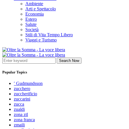
Ambiente
Arti e Spettacolo
Economia
Estero
Salute
Società
Stili di Vita Tempo Libero
Viaggi e Turismo
Search Now
Popular Topics
′ Gudmundsson
zucchero
zuccherificio
zuccarini
zucca
zualdi
zona ztl
zona franca
zmaili