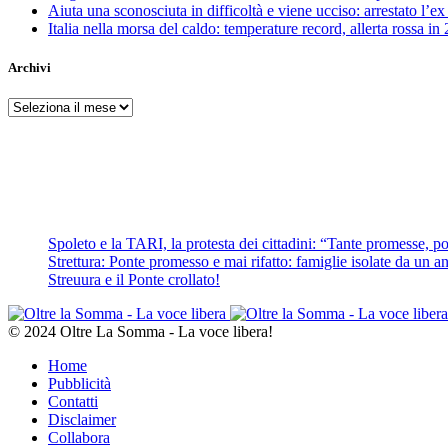
Aiuta una sconosciuta in difficoltà e viene ucciso: arrestato l
Italia nella morsa del caldo: temperature record, allerta rossa in 
Archivi
Archivi
Spoleto e la TARI, la protesta dei cittadini: “Tante promesse, poc
Strettura: Ponte promesso e mai rifatto: famiglie isolate da un ann
Streuura e il Ponte crollato!
© 2024 Oltre La Somma - La voce libera!
Home
Pubblicità
Contatti
Disclaimer
Collabora