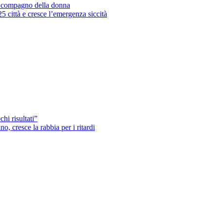
’ex compagno della donna
25 città e cresce l’emergenza siccità
hi risultati”
o, cresce la rabbia per i ritardi