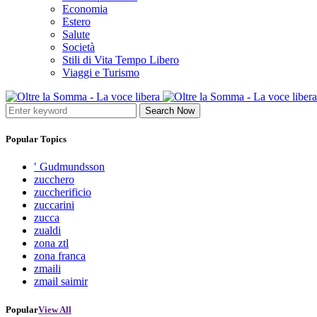
Economia
Estero
Salute
Società
Stili di Vita Tempo Libero
Viaggi e Turismo
Search Now
Popular Topics
′ Gudmundsson
zucchero
zuccherificio
zuccarini
zucca
zualdi
zona ztl
zona franca
zmaili
zmail saimir
Popular
View All