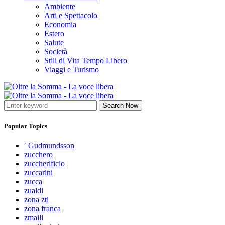
Ambiente
Arti e Spettacolo
Economia
Estero
Salute
Società
Stili di Vita Tempo Libero
Viaggi e Turismo
Search Now
Popular Topics
′ Gudmundsson
zucchero
zuccherificio
zuccarini
zucca
zualdi
zona ztl
zona franca
zmaili