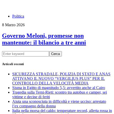
Politica
8 Marzo 2026
Governo Meloni, promesse non
mantenute: il bilancio a tre anni
Cerca
Articoli recenti
SICUREZZA STRADALE, POLIZIA DI STATO E ANAS
ATTIVANO IL NUOVO “VERGILIUS PLUS” PER IL
CONTROLLO DELLA VELOCITÀ MEDIA
Sisma in Egitto di magnitudo 5,5: avvertito anche al Cairo
Tragedia sulla Terni-Rieti: scontro tra autobus e camper, sei
vittime e decine di feriti
Aiuta una sconosciuta in difficoltà e viene ucciso: arrestato
l’ex compagno della donna
Italia nella morsa del caldo: temperature record, allerta rossa in