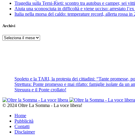
Tragedia sulla Terni-Rieti: scontro tra autobus e camper, sei vitti
Aiuta una sconosciuta in difficoltà e viene ucciso: arrestato l
Italia nella morsa del caldo: temperature record, allerta rossa in 
Archivi
Archivi
Spoleto e la TARI, la protesta dei cittadini: “Tante promesse, poc
Strettura: Ponte promesso e mai rifatto: famiglie isolate da un ann
Streuura e il Ponte crollato!
© 2024 Oltre La Somma - La voce libera!
Home
Pubblicità
Contatti
Disclaimer