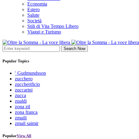
Economia
Estero
Salute
Società
Stili di Vita Tempo Libero
Viaggi e Turismo
Search Now
Popular Topics
′ Gudmundsson
zucchero
zuccherificio
zuccarini
zucca
zualdi
zona ztl
zona franca
zmaili
zmail saimir
Popular
View All