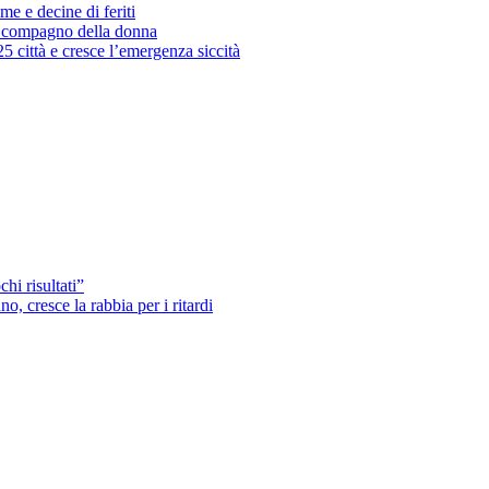
me e decine di feriti
’ex compagno della donna
25 città e cresce l’emergenza siccità
hi risultati”
o, cresce la rabbia per i ritardi