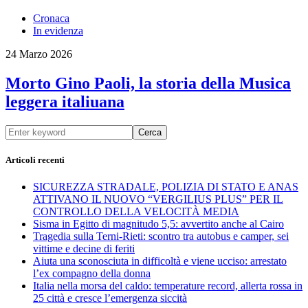
Cronaca
In evidenza
24 Marzo 2026
Morto Gino Paoli, la storia della Musica
leggera italiuana
Cerca
Articoli recenti
SICUREZZA STRADALE, POLIZIA DI STATO E ANAS
ATTIVANO IL NUOVO “VERGILIUS PLUS” PER IL
CONTROLLO DELLA VELOCITÀ MEDIA
Sisma in Egitto di magnitudo 5,5: avvertito anche al Cairo
Tragedia sulla Terni-Rieti: scontro tra autobus e camper, sei
vittime e decine di feriti
Aiuta una sconosciuta in difficoltà e viene ucciso: arrestato
l’ex compagno della donna
Italia nella morsa del caldo: temperature record, allerta rossa in
25 città e cresce l’emergenza siccità