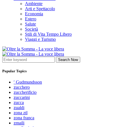
Ambiente
Arti e Spettacolo
Economia
Estero
Salute
Società
Stili di Vita Tempo Libero
Viaggi e Turismo
Search Now
Popular Topics
′ Gudmundsson
zucchero
zuccherificio
zuccarini
zucca
zualdi
zona ztl
zona franca
zmaili