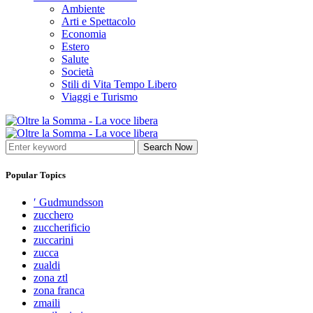
Ambiente
Arti e Spettacolo
Economia
Estero
Salute
Società
Stili di Vita Tempo Libero
Viaggi e Turismo
Search Now
Popular Topics
′ Gudmundsson
zucchero
zuccherificio
zuccarini
zucca
zualdi
zona ztl
zona franca
zmaili