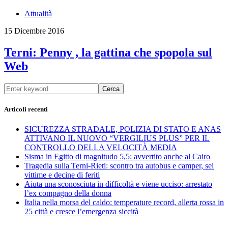
Attualità
15 Dicembre 2016
Terni: Penny , la gattina che spopola sul
Web
Cerca
Articoli recenti
SICUREZZA STRADALE, POLIZIA DI STATO E ANAS
ATTIVANO IL NUOVO “VERGILIUS PLUS” PER IL
CONTROLLO DELLA VELOCITÀ MEDIA
Sisma in Egitto di magnitudo 5,5: avvertito anche al Cairo
Tragedia sulla Terni-Rieti: scontro tra autobus e camper, sei
vittime e decine di feriti
Aiuta una sconosciuta in difficoltà e viene ucciso: arrestato
l’ex compagno della donna
Italia nella morsa del caldo: temperature record, allerta rossa in
25 città e cresce l’emergenza siccità