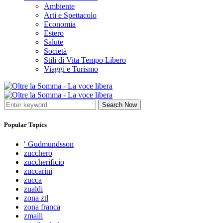
Ambiente
Arti e Spettacolo
Economia
Estero
Salute
Società
Stili di Vita Tempo Libero
Viaggi e Turismo
Search Now
Popular Topics
′ Gudmundsson
zucchero
zuccherificio
zuccarini
zucca
zualdi
zona ztl
zona franca
zmaili