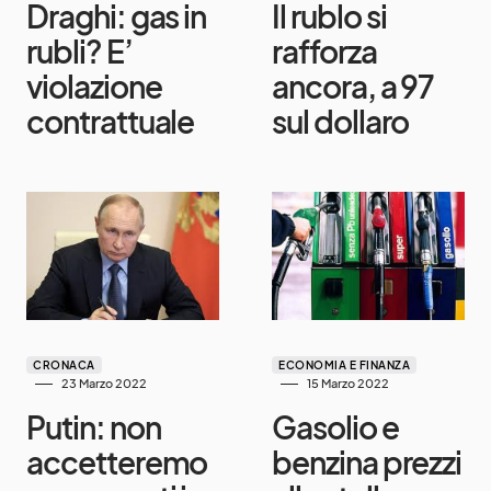
Draghi: gas in
Il rublo si
rubli? E’
rafforza
violazione
ancora, a 97
contrattuale
sul dollaro
CRONACA
ECONOMIA E FINANZA
23 Marzo 2022
15 Marzo 2022
Putin: non
Gasolio e
accetteremo
benzina prezzi