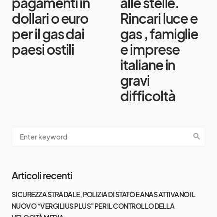
pagamenti in
alle stelle.
dollari o euro
Rincari luce e
per il gas dai
gas , famiglie
paesi ostili
e imprese
italiane in
gravi
difficoltà
Articoli recenti
SICUREZZA STRADALE, POLIZIA DI STATO E ANAS ATTIVANO IL
NUOVO “VERGILIUS PLUS” PER IL CONTROLLO DELLA