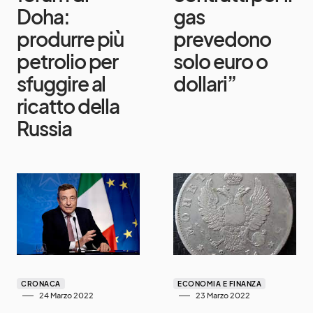
Doha:
gas
produrre più
prevedono
petrolio per
solo euro o
sfuggire al
dollari”
ricatto della
Russia
CRONACA
ECONOMIA E FINANZA
24 Marzo 2022
23 Marzo 2022