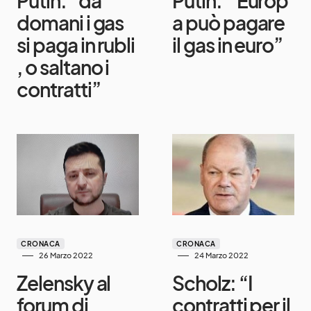
Putin: “da
Putin:”‘Europ
domani i gas
a può pagare
si paga in rubli
il gas in euro”
, o saltano i
contratti”
CRONACA
CRONACA
26 Marzo 2022
24 Marzo 2022
Zelensky al
Scholz: “I
forum di
contratti per il