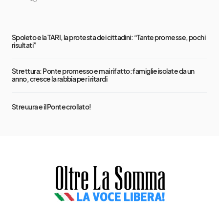
Spoleto e la TARI, la protesta dei cittadini: “Tante promesse, pochi
risultati”
Strettura: Ponte promesso e mai rifatto: famiglie isolate da un
anno, cresce la rabbia per i ritardi
Streuura e il Ponte crollato!