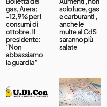
Bolletta del
Aumenti , non
gas, Arera:
solo luce, gas
-12,9% per i
e carburanti ,
consumi di
anche le
ottobre. Il
multe al CdS
presidente:
saranno più
“Non
salate
abbassiamo
la guardia”