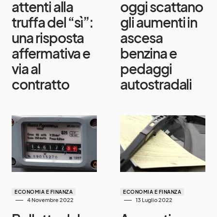
attenti alla
oggi scattano
truffa del “sì”:
gli aumenti in
una risposta
ascesa
affermativa e
benzina e
via al
pedaggi
contratto
autostradali
ECONOMIA E FINANZA
ECONOMIA E FINANZA
4 Novembre 2022
13 Luglio 2022