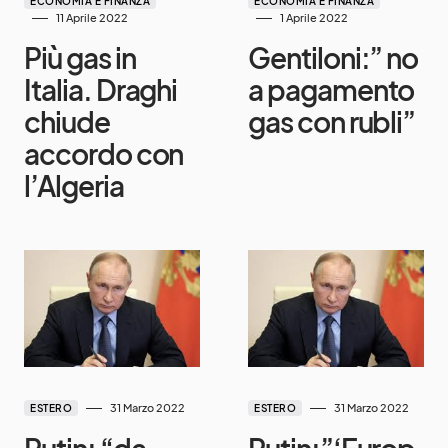
ECONOMIA E FINANZA
ECONOMIA E FINANZA
11 Aprile 2022
1 Aprile 2022
Più gas in
Gentiloni:” no
Italia. Draghi
a pagamento
chiude
gas con rubli”
accordo con
l’Algeria
31 Marzo 2022
31 Marzo 2022
ESTERO
ESTERO