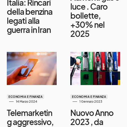
Italia: Rincari
luce . Caro
della benzina
bollette,
legati alla
+30% nel
guerra in Iran
2025
ECONOMIA E FINANZA
ECONOMIA E FINANZA
14 Marzo 2024
1 Gennaio 2023
Telemarketin
Nuovo Anno
g aggressivo,
2023 , da