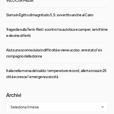
VELOCITÀ MEDIA
Sisma in Egitto di magnitudo 5,5: avvertito anche al Cairo
Tragedia sulla Terni-Rieti: scontro tra autobus e camper, sei vittime
e decine di feriti
Aiuta una sconosciuta in difficoltà e viene ucciso: arrestato l’ex
compagno della donna
Italia nella morsa del caldo: temperature record, allerta rossa in 25
città e cresce l’emergenza siccità
Archivi