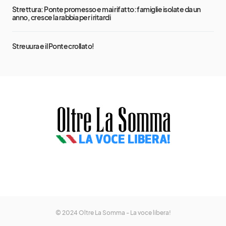
Strettura: Ponte promesso e mai rifatto: famiglie isolate da un
anno, cresce la rabbia per i ritardi
Streuura e il Ponte crollato!
© 2024 Oltre La Somma - La voce libera!