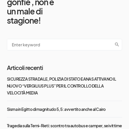
gonfie , non è
un male di
stagione!
Articoli recenti
SICUREZZA STRADALE, POLIZIA DI STATO E ANAS ATTIVANO IL
NUOVO “VERGILIUS PLUS” PER IL CONTROLLO DELLA
VELOCITÀ MEDIA
Sisma in Egitto di magnitudo 5,5: avvertito anche al Cairo
Tragedia sulla Terni-Rieti: scontro tra autobus e camper, sei vittime