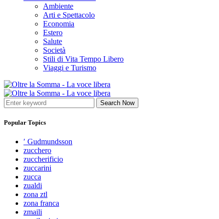
Ambiente
Arti e Spettacolo
Economia
Estero
Salute
Società
Stili di Vita Tempo Libero
Viaggi e Turismo
Search Now
Popular Topics
′ Gudmundsson
zucchero
zuccherificio
zuccarini
zucca
zualdi
zona ztl
zona franca
zmaili