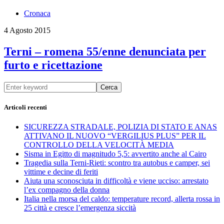
Cronaca
4 Agosto 2015
Terni – romena 55/enne denunciata per
furto e ricettazione
Cerca
Articoli recenti
SICUREZZA STRADALE, POLIZIA DI STATO E ANAS
ATTIVANO IL NUOVO “VERGILIUS PLUS” PER IL
CONTROLLO DELLA VELOCITÀ MEDIA
Sisma in Egitto di magnitudo 5,5: avvertito anche al Cairo
Tragedia sulla Terni-Rieti: scontro tra autobus e camper, sei
vittime e decine di feriti
Aiuta una sconosciuta in difficoltà e viene ucciso: arrestato
l’ex compagno della donna
Italia nella morsa del caldo: temperature record, allerta rossa in
25 città e cresce l’emergenza siccità