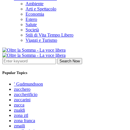
Ambiente
Arti e Spettacolo
Economia
Estero
Salute
Società
Stili di Vita Tempo Libero
Viaggi e Turismo
Search Now
Popular Topics
′ Gudmundsson
zucchero
zuccherificio
zuccarini
zucca
zualdi
zona ztl
zona franca
zmaili