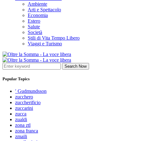
Ambiente
Arti e Spettacolo
Economia
Estero
Salute
Società
Stili di Vita Tempo Libero
Viaggi e Turismo
Search Now
Popular Topics
′ Gudmundsson
zucchero
zuccherificio
zuccarini
zucca
zualdi
zona ztl
zona franca
zmaili