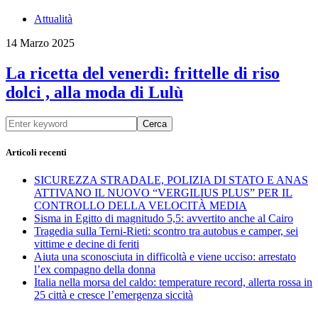
Attualità
14 Marzo 2025
La ricetta del venerdì: frittelle di riso
dolci , alla moda di Lulù
Cerca
Articoli recenti
SICUREZZA STRADALE, POLIZIA DI STATO E ANAS
ATTIVANO IL NUOVO “VERGILIUS PLUS” PER IL
CONTROLLO DELLA VELOCITÀ MEDIA
Sisma in Egitto di magnitudo 5,5: avvertito anche al Cairo
Tragedia sulla Terni-Rieti: scontro tra autobus e camper, sei
vittime e decine di feriti
Aiuta una sconosciuta in difficoltà e viene ucciso: arrestato
l’ex compagno della donna
Italia nella morsa del caldo: temperature record, allerta rossa in
25 città e cresce l’emergenza siccità