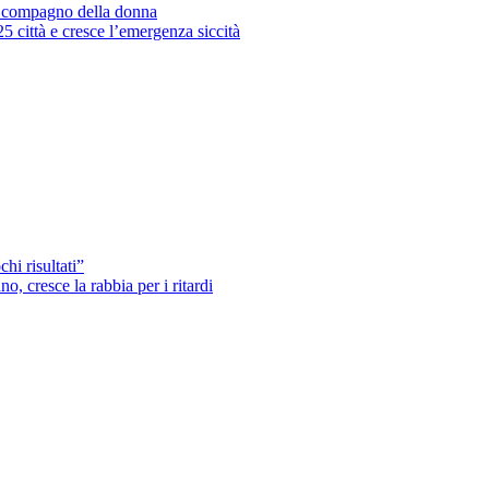
’ex compagno della donna
25 città e cresce l’emergenza siccità
hi risultati”
o, cresce la rabbia per i ritardi