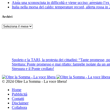
Aiuta una sconosciuta in difficoltà e viene ucciso: arrestato l
Italia nella morsa del caldo: temperature record, allerta rossa in 
Archivi
Archivi
Spoleto e la TARI, la protesta dei cittadini: “Tante promesse, poc
Strettura: Ponte promesso e mai rifatto: famiglie isolate da un ann
Streuura e il Ponte crollato!
© 2024 Oltre La Somma - La voce libera!
Home
Pubblicità
Contatti
Disclaimer
Collabora