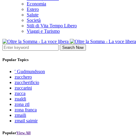
Economia
Estero
Salute
Società
Stili di Vita Tempo Libero
Viaggi e Turismo
Search Now
Popular Topics
′ Gudmundsson
zucchero
zuccherificio
zuccarini
zucca
zualdi
zona ztl
zona franca
zmaili
zmail saimir
Popular
View All