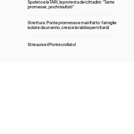
Spoleto e la TARI, la protesta dei cittadini: “Tante
promesse, pochi risultati”
Strettura: Ponte promesso e mai rifatto: famiglie
isolate da un anno, cresce la rabbia per i ritardi
Streuura e il Ponte crollato!