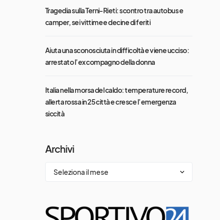
Tragedia sulla Terni-Rieti: scontro tra autobus e
camper, sei vittime e decine di feriti
Aiuta una sconosciuta in difficoltà e viene ucciso:
arrestato l’ex compagno della donna
Italia nella morsa del caldo: temperature record,
allerta rossa in 25 città e cresce l’emergenza
siccità
Archivi