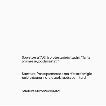
Spoleto e la TARI, la protesta dei cittadini: “Tante
promesse, pochi risultati”
Strettura: Ponte promesso e mai rifatto: famiglie
isolate da un anno, cresce la rabbia per i ritardi
Streuura e il Ponte crollato!