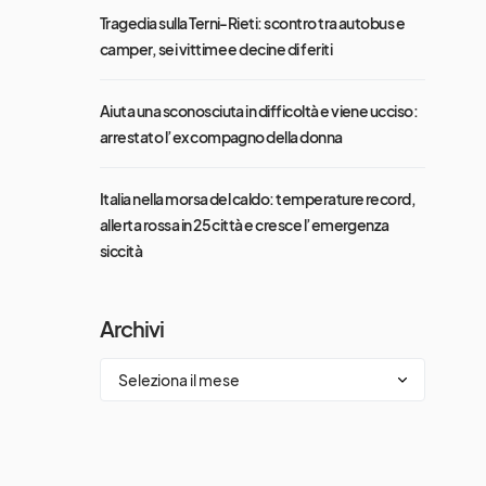
Tragedia sulla Terni-Rieti: scontro tra autobus e
camper, sei vittime e decine di feriti
Aiuta una sconosciuta in difficoltà e viene ucciso:
arrestato l’ex compagno della donna
Italia nella morsa del caldo: temperature record,
allerta rossa in 25 città e cresce l’emergenza
siccità
Archivi