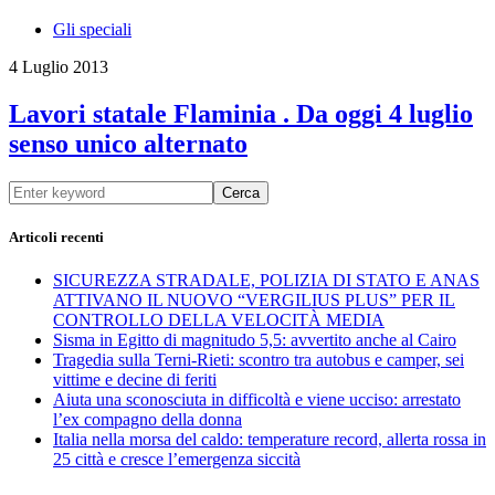
Gli speciali
4 Luglio 2013
Lavori statale Flaminia . Da oggi 4 luglio
senso unico alternato
Cerca
Articoli recenti
SICUREZZA STRADALE, POLIZIA DI STATO E ANAS
ATTIVANO IL NUOVO “VERGILIUS PLUS” PER IL
CONTROLLO DELLA VELOCITÀ MEDIA
Sisma in Egitto di magnitudo 5,5: avvertito anche al Cairo
Tragedia sulla Terni-Rieti: scontro tra autobus e camper, sei
vittime e decine di feriti
Aiuta una sconosciuta in difficoltà e viene ucciso: arrestato
l’ex compagno della donna
Italia nella morsa del caldo: temperature record, allerta rossa in
25 città e cresce l’emergenza siccità