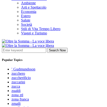
Ambiente
Arti e Spettacolo
Economia
Estero
Salute
Società
Stili di Vita Tempo Libero
Viaggi e Turismo
Search Now
Popular Topics
′ Gudmundsson
zucchero
zuccherificio
zuccarini
zucca
zualdi
zona ztl
zona franca
zmaili