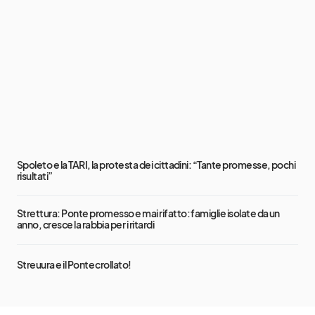
Spoleto e la TARI, la protesta dei cittadini: “Tante promesse, pochi
risultati”
Strettura: Ponte promesso e mai rifatto: famiglie isolate da un
anno, cresce la rabbia per i ritardi
Streuura e il Ponte crollato!