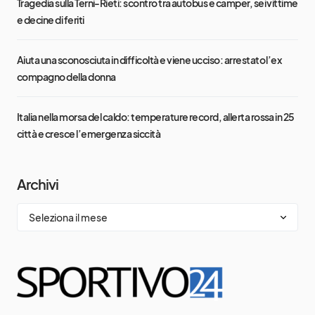
Tragedia sulla Terni-Rieti: scontro tra autobus e camper, sei vittime
e decine di feriti
Aiuta una sconosciuta in difficoltà e viene ucciso: arrestato l’ex
compagno della donna
Italia nella morsa del caldo: temperature record, allerta rossa in 25
città e cresce l’emergenza siccità
Archivi