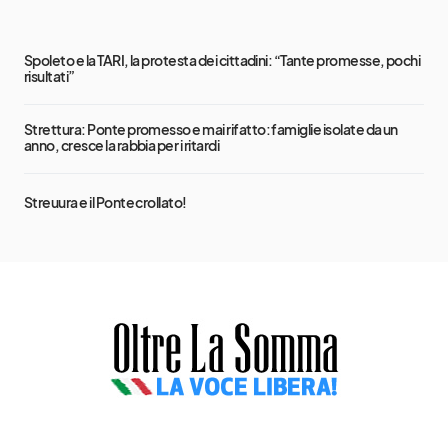
Spoleto e la TARI, la protesta dei cittadini: “Tante promesse, pochi
risultati”
Strettura: Ponte promesso e mai rifatto: famiglie isolate da un
anno, cresce la rabbia per i ritardi
Streuura e il Ponte crollato!