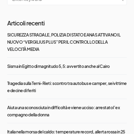
Articoli recenti
SICUREZZA STRADALE, POLIZIA DI STATO E ANAS ATTIVANO IL
NUOVO “VERGILIUS PLUS” PER IL CONTROLLO DELLA
VELOCITÀ MEDIA
Sisma in Egitto di magnitudo 5,5: avvertito anche al Cairo
Tragedia sulla Terni-Rieti: scontro tra autobus e camper, sei vittime
e decine di feriti
Aiuta una sconosciuta in difficoltà e viene ucciso: arrestato l’ex
compagno della donna
Italia nella morsa del caldo: temperature record, allerta rossa in 25