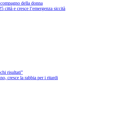
’ex compagno della donna
25 città e cresce l’emergenza siccità
hi risultati”
o, cresce la rabbia per i ritardi