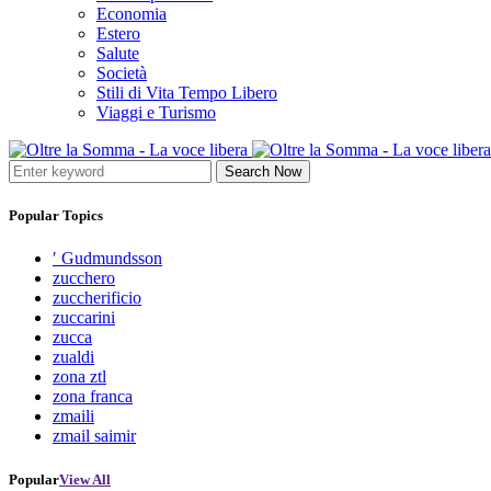
Economia
Estero
Salute
Società
Stili di Vita Tempo Libero
Viaggi e Turismo
Search Now
Popular Topics
′ Gudmundsson
zucchero
zuccherificio
zuccarini
zucca
zualdi
zona ztl
zona franca
zmaili
zmail saimir
Popular
View All