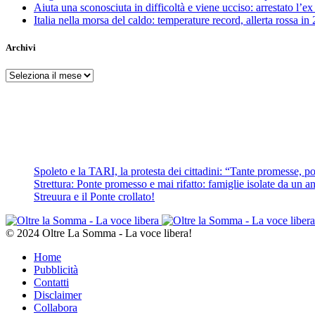
Aiuta una sconosciuta in difficoltà e viene ucciso: arrestato l
Italia nella morsa del caldo: temperature record, allerta rossa in 
Archivi
Archivi
Spoleto e la TARI, la protesta dei cittadini: “Tante promesse, poc
Strettura: Ponte promesso e mai rifatto: famiglie isolate da un ann
Streuura e il Ponte crollato!
© 2024 Oltre La Somma - La voce libera!
Home
Pubblicità
Contatti
Disclaimer
Collabora