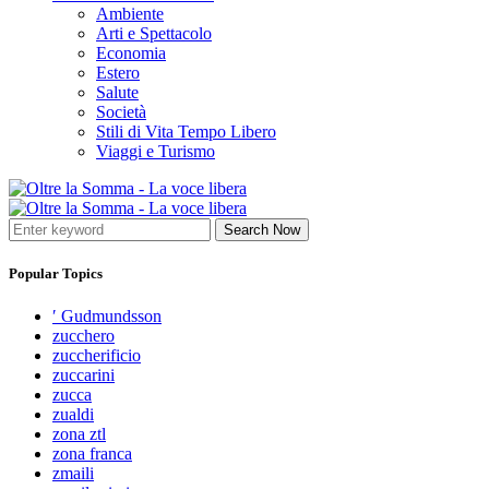
Ambiente
Arti e Spettacolo
Economia
Estero
Salute
Società
Stili di Vita Tempo Libero
Viaggi e Turismo
Search Now
Popular Topics
′ Gudmundsson
zucchero
zuccherificio
zuccarini
zucca
zualdi
zona ztl
zona franca
zmaili