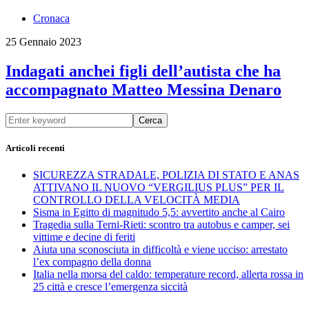
Cronaca
25 Gennaio 2023
Indagati anchei figli dell’autista che ha
accompagnato Matteo Messina Denaro
Cerca
Articoli recenti
SICUREZZA STRADALE, POLIZIA DI STATO E ANAS
ATTIVANO IL NUOVO “VERGILIUS PLUS” PER IL
CONTROLLO DELLA VELOCITÀ MEDIA
Sisma in Egitto di magnitudo 5,5: avvertito anche al Cairo
Tragedia sulla Terni-Rieti: scontro tra autobus e camper, sei
vittime e decine di feriti
Aiuta una sconosciuta in difficoltà e viene ucciso: arrestato
l’ex compagno della donna
Italia nella morsa del caldo: temperature record, allerta rossa in
25 città e cresce l’emergenza siccità