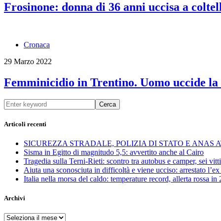
Frosinone: donna di 36 anni uccisa a coltel
Cronaca
29 Marzo 2022
Femminicidio in Trentino. Uomo uccide la m
Cerca
Articoli recenti
SICUREZZA STRADALE, POLIZIA DI STATO E ANAS
Sisma in Egitto di magnitudo 5,5: avvertito anche al Cairo
Tragedia sulla Terni-Rieti: scontro tra autobus e camper, sei vitti
Aiuta una sconosciuta in difficoltà e viene ucciso: arrestato l
Italia nella morsa del caldo: temperature record, allerta rossa in 
Archivi
Archivi