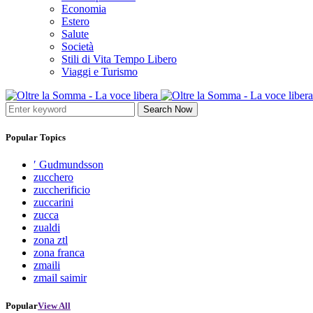
Economia
Estero
Salute
Società
Stili di Vita Tempo Libero
Viaggi e Turismo
Search Now
Popular Topics
′ Gudmundsson
zucchero
zuccherificio
zuccarini
zucca
zualdi
zona ztl
zona franca
zmaili
zmail saimir
Popular
View All